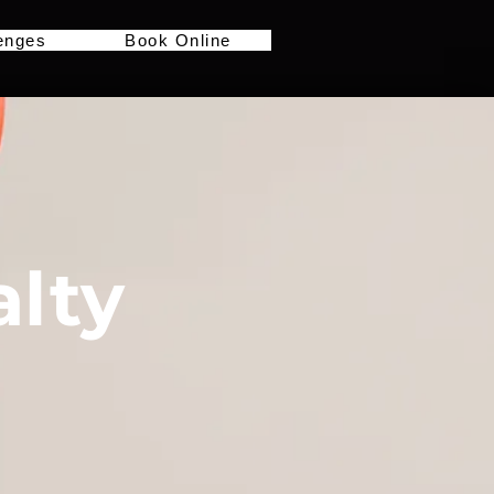
enges
Book Online
lty