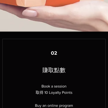
02
賺取點數
Book a session
取得 10 Loyalty Points
Buy an online program