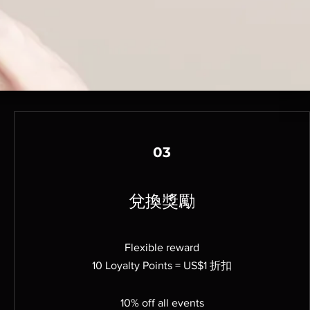
03
兌換獎勵
Flexible reward
10 Loyalty Points = US$1 折扣
10% off all events