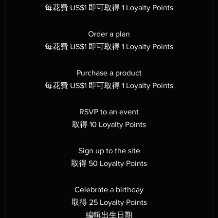
每花費 US$1 即可取得 1 Loyalty Points
Order a plan
每花費 US$1 即可取得 1 Loyalty Points
Purchase a product
每花費 US$1 即可取得 1 Loyalty Points
RSVP to an event
取得 10 Loyalty Points
Sign up to the site
取得 50 Loyalty Points
Celebrate a birthday
取得 25 Loyalty Points
編輯出生日期