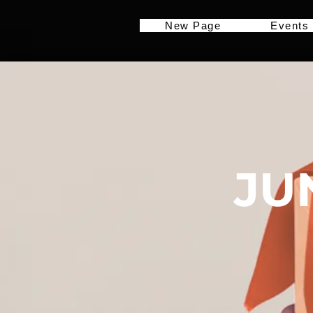
New Page
Events
JU