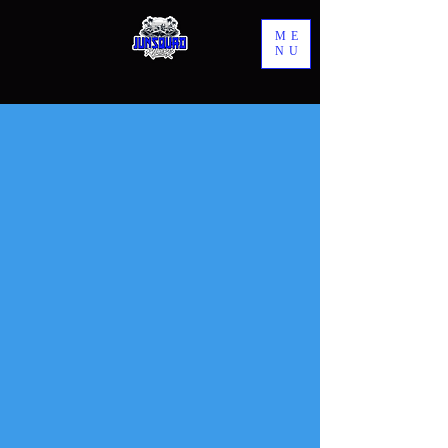
ME
NU