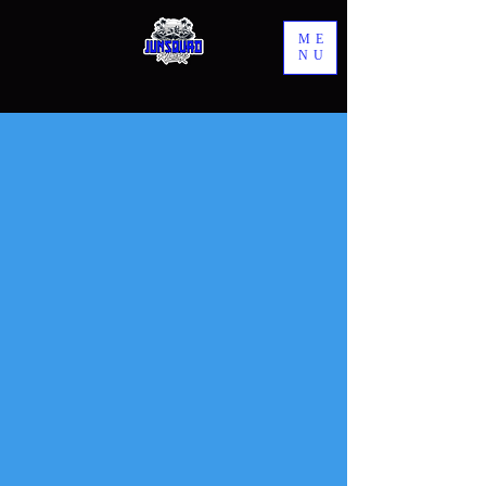
ME
NU