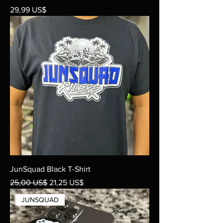
Precio
29,99 US$
JunSquad Black T-Shirt
Precio
Precio de oferta
25,00 US$
21,25 US$
JUNSQUAD