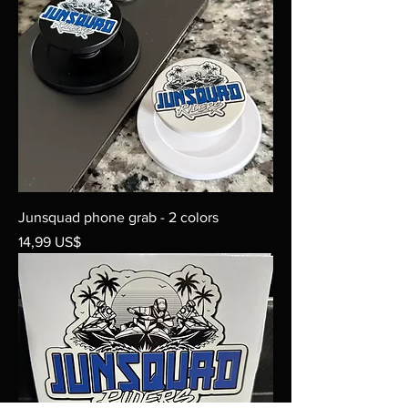
Junsquad phone grab - 2 colors
Precio
14,99 US$