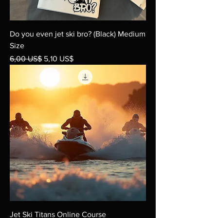
Do you even jet ski bro? (Black) Medium
Size
Precio
Precio de oferta
6,00 US$
5,10 US$
Jet Ski Titans Online Course