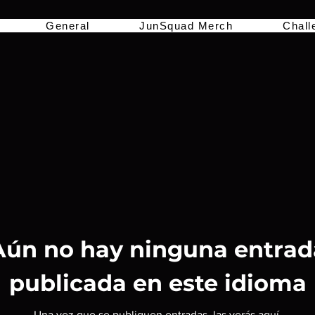
General
JunSquad Merch
Chall
Aún no hay ninguna entrad
publicada en este idioma
Una vez que se publiquen entradas, las verás aquí.